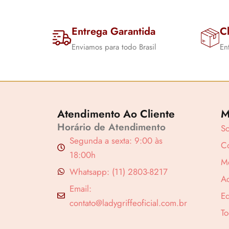
Entrega Garantida
Cl
Enviamos para todo Brasil
En
Atendimento Ao Cliente
M
Horário de Atendimento
S
Segunda a sexta: 9:00 às
Co
18:00h
M
Whatsapp: (11) 2803-8217
A
Email:
Ed
contato@ladygriffeoficial.com.br
To