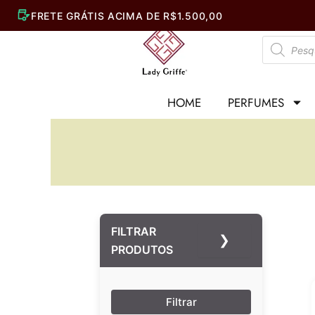
Ir
para
Pesquisar
o
produtos
conteúdo
HOME
PERFUMES
FILTRAR
❯
PRODUTOS