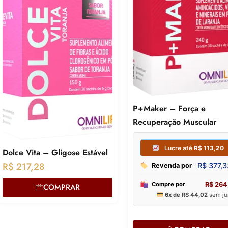
P+Maker – Força e
Recuperação Muscular
Dolce Vita – Gligose Estável
R$
217,28
COMPRAR