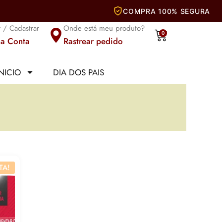
r / Cadastrar
Onde está meu produto?
Carrinho
0
a Conta
Rastrear pedido
INICIO
DIA DOS PAIS
TA!