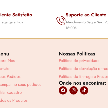
iente Satisfeito
Suporte ao Cliente
trega garantida
Atendimento Seg a Sex: 9
18:00h
enu
Nossas Políticas
obre Nós
Políticas de privacidade
ntato
Políticas de devolução e tro
eus Pedidos
Políticas de Entrega e Prazo
Onde nos encontrar:
companhe seus pedidos
F
I
T
itar cadastro
a
n
i
c
s
k
dos os Produtos
e
t
t
b
a
o