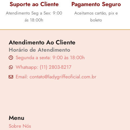
0
7
Suporte ao Cliente
Pagamento Seguro
0
0
Atendimento Seg a Sex: 9:00
Aceitamos cartão, pix e
.
.
ás 18:00h
boleto
Atendimento Ao Cliente
Horário de Atendimento
Segunda a sexta: 9:00 às 18:00h
Whatsapp: (11) 2803-8217
Email: contato@ladygriffeoficial.com.br
Menu
Sobre Nós