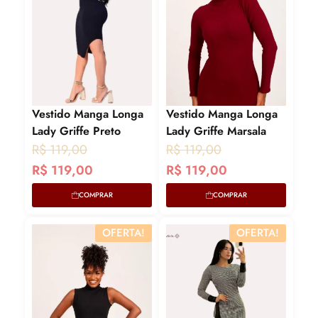
Vestido Manga Longa
Vestido Manga Longa
Lady Griffe Preto
Lady Griffe Marsala
O
O
O
O
R$
119,00
R$
119,00
p
p
p
p
R$
119,00
R$
119,00
r
r
r
r
COMPRAR
COMPRAR
e
e
e
e
ç
ç
ç
ç
OFERTA!
OFERTA!
o
o
o
o
a
o
a
o
t
r
t
r
u
i
u
i