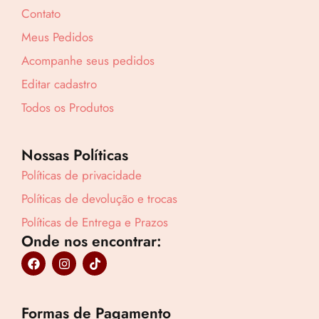
Contato
Meus Pedidos
Acompanhe seus pedidos
Editar cadastro
Todos os Produtos
Nossas Políticas
Políticas de privacidade
Políticas de devolução e trocas
Políticas de Entrega e Prazos
Onde nos encontrar:
F
I
T
a
n
i
c
s
k
e
t
t
b
a
o
Formas de Pagamento
o
g
k