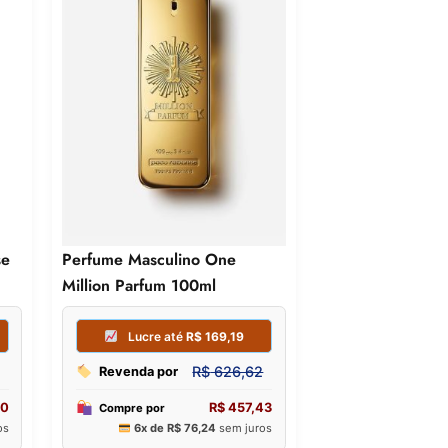
se
Perfume Masculino One
Million Parfum 100ml
Lucre até
R$
285,93
Lucre a
R$
1.059,00
Revenda por
Revenda por