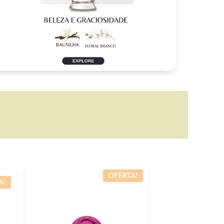
OFERTA!
A!