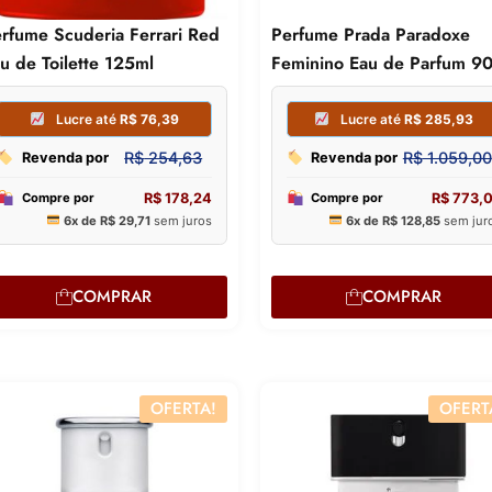
R$
246,14
Revenda por
rfume Scuderia Ferrari Red
Perfume Prada Paradoxe
R$
172,30
Compre por
u de Toilette 125ml
Feminino Eau de Parfum 9
6x de
R$
28,72
sem juros
COMPRAR
COMPRAR
OFERTA!
OFERT