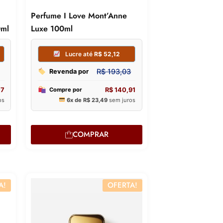
R$
263,84
Revenda por
Revenda por
Perfume I Love Mont’Anne
R$
184,69
Compre por
0ml
Luxe 100ml
Compre por
6x de
R$
30,78
sem juros
6x de
COMPRAR
A!
OFERTA!