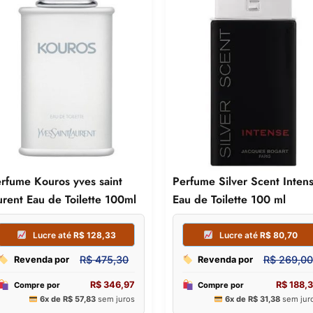
rfume Kouros yves saint
Perfume Silver Scent Inten
urent Eau de Toilette 100ml
Eau de Toilette 100 ml
Lucre até
R$
76,39
R$
254,63
Revenda por