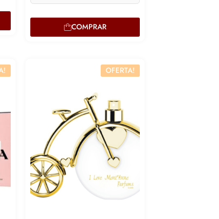
COMPRAR
A!
OFERTA!
Lucre até
R$
79,15
Lucre a