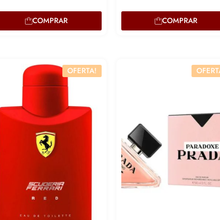
COMPRAR
COMPRAR
OFERTA!
OFERT
Lucre até
R$
73,84