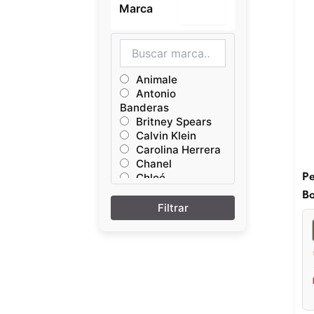
Marca
–
Animale
Antonio
Banderas
Britney Spears
Calvin Klein
Carolina Herrera
Chanel
Pe
Chloé
Dior
Bo
Dolce & Gabbana
Giorgio Armani
Givenchy
Jean Paul
Lancôme
LONKOOM
Paco Rabanne
Prada