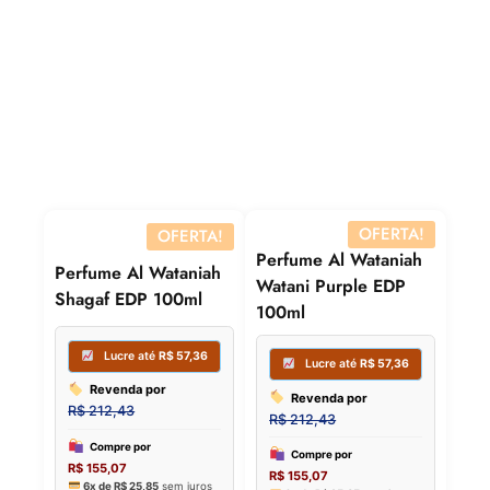
COMPRAR
COMPRAR
Compre por
R$
204,64
6x de
R$
34,11
sem juros
OFERTA!
OFERTA!
Perfume Al Wataniah
Perfume Al Wataniah
Watani Purple EDP
Shagaf EDP 100ml
100ml