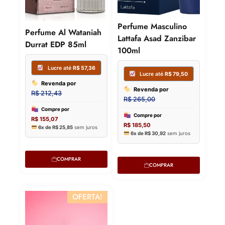
Lucre até
R$
96,25
Lucre 
Perfume Masculino
Perfume Al Wataniah
Lattafa Asad Zanzibar
Revenda por
Revenda
Durrat EDP 85ml
100ml
R$
356,48
R$
251,23
Compre por
Compre p
R$
260,23
R$
183,40
6x de
R$
43,37
sem juros
6x de
R$
30
COMPRAR
COMPRAR
OFERTA!