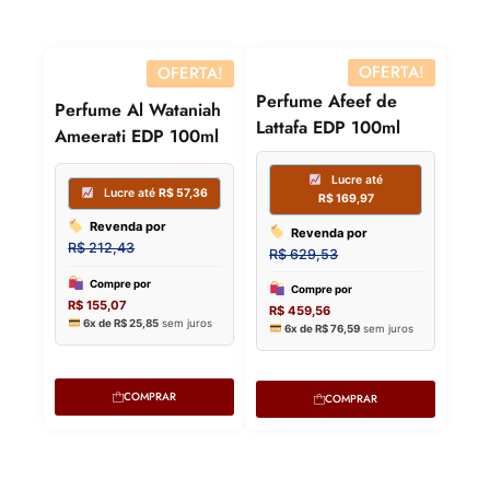
Lucre 
Perfume Afeef de
Perfume Al Wataniah
Lattafa EDP 100ml
Ameerati EDP 100ml
Revenda
R$
350,00
Compre p
R$
255,50
6x de
R$
42
Lucre até
R$
75,69
Revenda por
R$
280,33