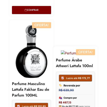
Lucre 
Revenda por
COMPRAR
Revenda
R$
349,00
R$
339,49
OFERTA!
Compre por
Compre p
R$
244,30
R$
237,64
6x de
R$
40,72
sem juros
6x de
R$
39
OFERTA!
Perfume Árabe
Atheeri Lattafa 100ml
Perfume Masculino
Lattafa Fakhar Eau de
Parfum 100ML