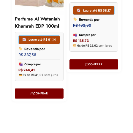
R$
212,43
R$
265,00
Compre por
Perfume Al Wataniah
Compre p
R$
155,07
Khamrah EDP 100ml
R$
185,50
6x de
R$
25,85
sem juros
6x de
R$
30
COMPRAR
COMPRAR