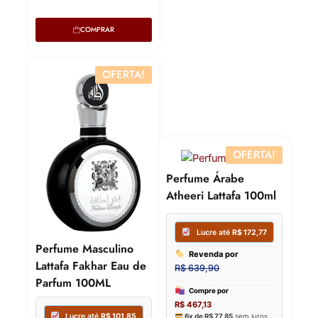
Lucre 
Revenda por
COMPRAR
Revenda
R$
349,00
R$
339,49
OFERTA!
Compre por
Compre p
R$
244,30
R$
237,64
6x de
R$
40,72
sem juros
6x de
R$
39
OFERTA!
Perfume Árabe
Atheeri Lattafa 100ml
Perfume Masculino
Lattafa Fakhar Eau de
Parfum 100ML