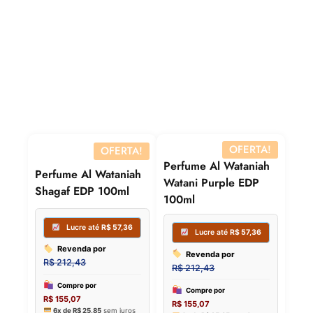
Compre por
R$
204,64
6x de
R$
34,11
sem juros
OFERTA!
OFERTA!
Perfume Al Wataniah
Perfume Al Wataniah
Watani Purple EDP
Shagaf EDP 100ml
100ml