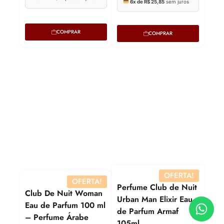
COMPRAR
COMPRAR
Lucre 
Revenda
R$
639,90
Compre p
R$
467,13
Lucre até
R$
101,85
6x de
R$
77
OFERTA!
Revenda por
OFERTA!
Perfume Club de Nuit
Club De Nuit Woman
R$
339,50
Urban Man Elixir Eau
Eau de Parfum 100 ml
de Parfum Armaf
– Perfume Árabe
Compre por
105ml