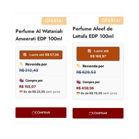
OFERTA!
OFERTA!
Perfume Afeef de
Perfume Al Wataniah
Lattafa EDP 100ml
Ameerati EDP 100ml
Lucre 
Revenda
R$
350,00
Compre p
R$
255,50
6x de
R$
42
COMPRAR
COMPRAR
Lucre até
R$
75,69
Revenda por
R$
280,33