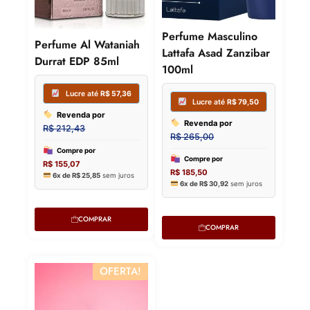
Lucre até
R$
96,25
Lucre 
Perfume Masculino
Perfume Al Wataniah
Lattafa Asad Zanzibar
Revenda por
Revenda
Durrat EDP 85ml
100ml
R$
356,48
R$
251,23
Compre por
Compre p
R$
260,23
R$
183,40
6x de
R$
43,37
sem juros
6x de
R$
30
COMPRAR
COMPRAR
OFERTA!