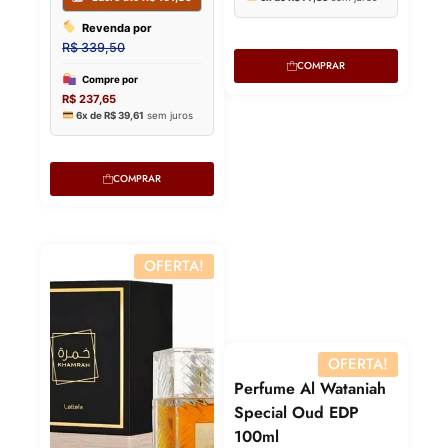
COMPRAR
COMPRAR
OFERTA!
OFERTA!
Lucre até
R$
57,36
Perfume Al Wataniah
Lucre 
Special Oud EDP
Revenda por
100ml
Revenda