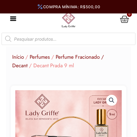
Ir
para
0
Car
o
conteúdo
Pesquisar
produtos
Início
/
Perfumes
/
Perfume Fracionado /
Decant
/ Decant Prada 9 ml