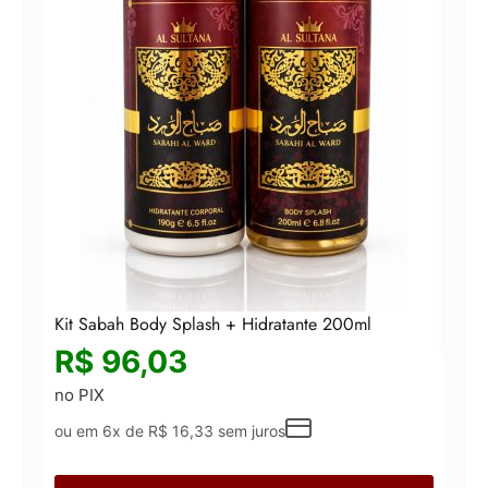
Kit 
R
no 
ou 
Kit Sabah Body Splash + Hidratante 200ml
R$
96,03
no PIX
ou em 6x de
R$
16,33
sem juros