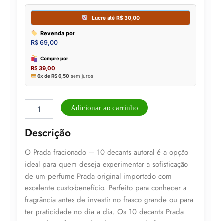
Decant
Adicionar ao carrinho
Prada
9
Descrição
ml
quantidade
O Prada fracionado – 10 decants autoral é a opção
ideal para quem deseja experimentar a sofisticação
de um perfume Prada original importado com
excelente custo-benefício. Perfeito para conhecer a
fragrância antes de investir no frasco grande ou para
ter praticidade no dia a dia. Os 10 decants Prada
Lucre até
R$
30,00