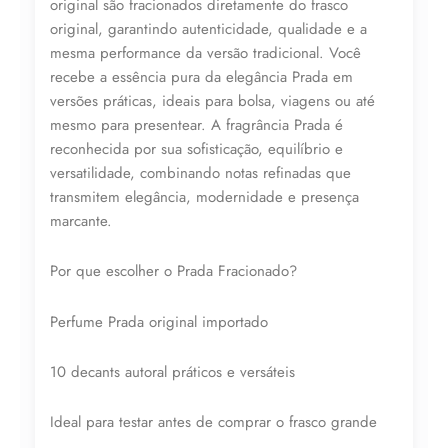
original são fracionados diretamente do frasco
original, garantindo autenticidade, qualidade e a
Revenda por
mesma performance da versão tradicional. Você
R$
69,00
recebe a essência pura da elegância Prada em
versões práticas, ideais para bolsa, viagens ou até
Compre por
mesmo para presentear. A fragrância Prada é
R$
39,00
reconhecida por sua sofisticação, equilíbrio e
6x de
R$
6,50
sem juros
versatilidade, combinando notas refinadas que
transmitem elegância, modernidade e presença
marcante.
Por que escolher o Prada Fracionado?
Perfume Prada original importado
10 decants autoral práticos e versáteis
Ideal para testar antes de comprar o frasco grande