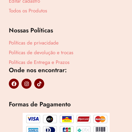
Editar cadastro
Todos os Produtos
Nossas Políticas
Políticas de privacidade
Políticas de devolução e trocas
Políticas de Entrega e Prazos
Onde nos encontrar:
F
I
T
a
n
i
c
s
k
e
t
t
b
a
o
Formas de Pagamento
o
g
k
o
r
k
a
m