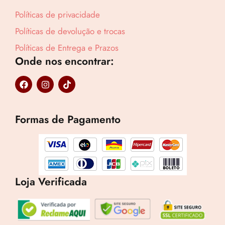
Políticas de privacidade
Políticas de devolução e trocas
Políticas de Entrega e Prazos
Onde nos encontrar:
F
I
T
a
n
i
c
s
k
e
t
t
b
a
o
Formas de Pagamento
o
g
k
o
r
k
a
m
Loja Verificada