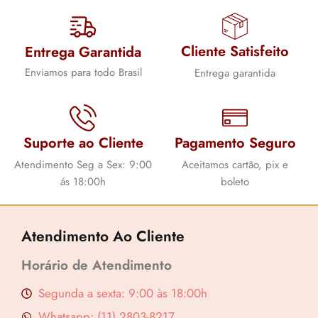
Lucre até
R$
2,85
Cliente Satisfeito
Entrega Garantida
Enviamos para todo Brasil
Entrega garantida
Revenda por
R$
9,51
Compre por
Suporte ao Cliente
Pagamento Seguro
R$
6,66
6x de
R$
1,11
sem juros
Atendimento Seg a Sex: 9:00
Aceitamos cartão, pix e
ás 18:00h
boleto
Atendimento Ao Cliente
Horário de Atendimento
Segunda a sexta: 9:00 às 18:00h
Whatsapp: (11) 2803-8217